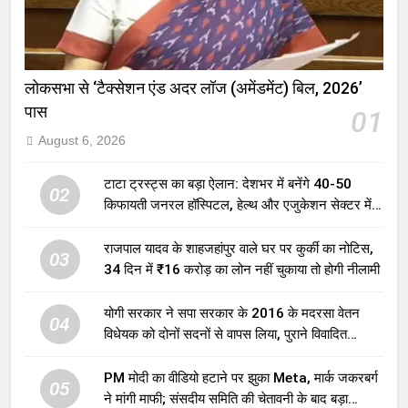
लोकसभा से ‘टैक्सेशन एंड अदर लॉज (अमेंडमेंट) बिल, 2026’
पास
01
August 6, 2026
टाटा ट्रस्ट्स का बड़ा ऐलान: देशभर में बनेंगे 40-50
02
किफायती जनरल हॉस्पिटल, हेल्थ और एजुकेशन सेक्टर में
होगा बड़ा निवेश
राजपाल यादव के शाहजहांपुर वाले घर पर कुर्की का नोटिस,
03
34 दिन में ₹16 करोड़ का लोन नहीं चुकाया तो होगी नीलामी
योगी सरकार ने सपा सरकार के 2016 के मदरसा वेतन
04
विधेयक को दोनों सदनों से वापस लिया, पुराने विवादित
प्रावधान समाप्त; विपक्ष ने फैसले पर उठाए सवाल
PM मोदी का वीडियो हटाने पर झुका Meta, मार्क जकरबर्ग
05
ने मांगी माफी; संसदीय समिति की चेतावनी के बाद बड़ा