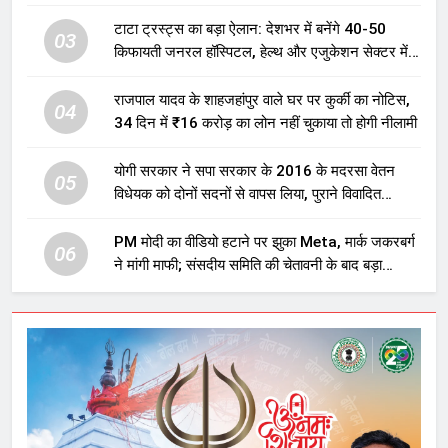
टाटा ट्रस्ट्स का बड़ा ऐलान: देशभर में बनेंगे 40-50
03
किफायती जनरल हॉस्पिटल, हेल्थ और एजुकेशन सेक्टर में
होगा बड़ा निवेश
राजपाल यादव के शाहजहांपुर वाले घर पर कुर्की का नोटिस,
04
34 दिन में ₹16 करोड़ का लोन नहीं चुकाया तो होगी नीलामी
योगी सरकार ने सपा सरकार के 2016 के मदरसा वेतन
05
विधेयक को दोनों सदनों से वापस लिया, पुराने विवादित
प्रावधान समाप्त; विपक्ष ने फैसले पर उठाए सवाल
PM मोदी का वीडियो हटाने पर झुका Meta, मार्क जकरबर्ग
06
ने मांगी माफी; संसदीय समिति की चेतावनी के बाद बड़ा
घटनाक्रम