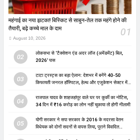
महंगाई का नया झटका! बिस्किट से साबुन-तेल तक महंगे होने की
तैयारी, बढ़े कच्चे माल के दाम
01
August 10, 2026
लोकसभा से ‘टैक्सेशन एंड अदर लॉज (अमेंडमेंट) बिल,
02
2026’ पास
टाटा ट्रस्ट्स का बड़ा ऐलान: देशभर में बनेंगे 40-50
03
किफायती जनरल हॉस्पिटल, हेल्थ और एजुकेशन सेक्टर में
होगा बड़ा निवेश
राजपाल यादव के शाहजहांपुर वाले घर पर कुर्की का नोटिस,
04
34 दिन में ₹16 करोड़ का लोन नहीं चुकाया तो होगी नीलामी
योगी सरकार ने सपा सरकार के 2016 के मदरसा वेतन
05
विधेयक को दोनों सदनों से वापस लिया, पुराने विवादित
प्रावधान समाप्त; विपक्ष ने फैसले पर उठाए सवाल