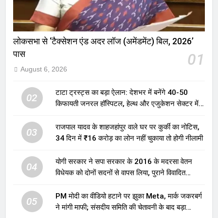
लोकसभा से ‘टैक्सेशन एंड अदर लॉज (अमेंडमेंट) बिल, 2026’
पास
01
August 6, 2026
टाटा ट्रस्ट्स का बड़ा ऐलान: देशभर में बनेंगे 40-50
02
किफायती जनरल हॉस्पिटल, हेल्थ और एजुकेशन सेक्टर में
होगा बड़ा निवेश
राजपाल यादव के शाहजहांपुर वाले घर पर कुर्की का नोटिस,
03
34 दिन में ₹16 करोड़ का लोन नहीं चुकाया तो होगी नीलामी
योगी सरकार ने सपा सरकार के 2016 के मदरसा वेतन
04
विधेयक को दोनों सदनों से वापस लिया, पुराने विवादित
प्रावधान समाप्त; विपक्ष ने फैसले पर उठाए सवाल
PM मोदी का वीडियो हटाने पर झुका Meta, मार्क जकरबर्ग
05
ने मांगी माफी; संसदीय समिति की चेतावनी के बाद बड़ा