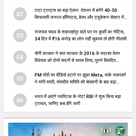
टाटा ट्रस्ट्स का बड़ा ऐलान: देशभर में बनेंगे 40-50
02
किफायती जनरल हॉस्पिटल, हेल्थ और एजुकेशन सेक्टर में
होगा बड़ा निवेश
राजपाल यादव के शाहजहांपुर वाले घर पर कुर्की का नोटिस,
03
34 दिन में ₹16 करोड़ का लोन नहीं चुकाया तो होगी नीलामी
योगी सरकार ने सपा सरकार के 2016 के मदरसा वेतन
04
विधेयक को दोनों सदनों से वापस लिया, पुराने विवादित
प्रावधान समाप्त; विपक्ष ने फैसले पर उठाए सवाल
PM मोदी का वीडियो हटाने पर झुका Meta, मार्क जकरबर्ग
05
ने मांगी माफी; संसदीय समिति की चेतावनी के बाद बड़ा
घटनाक्रम
भारत में आएंगे प्लास्टिक के नोट! RBI ने शुरू किया बड़ा
06
ट्रायल, जानिए कब होंगे जारी