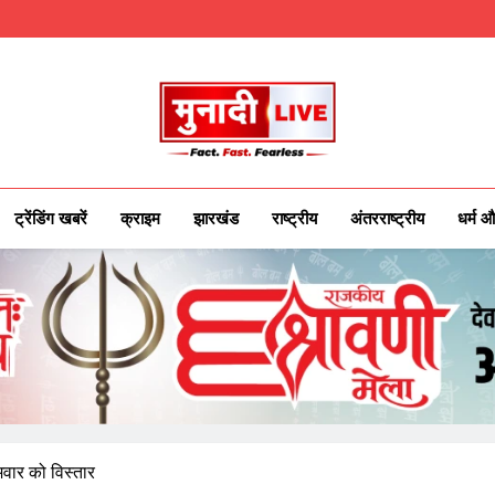
Munadilive.co
Munadi Live – Jharkhand's Leading Local
ट्रेंडिंग खबरें
क्राइम
झारखंड
राष्ट्रीय
अंतरराष्ट्रीय
धर्म औ
ोमवार को विस्तार