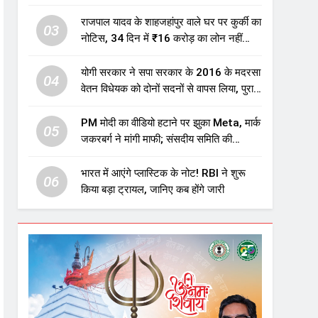
एजुकेशन सेक्टर में होगा बड़ा निवेश
राजपाल यादव के शाहजहांपुर वाले घर पर कुर्की का
03
नोटिस, 34 दिन में ₹16 करोड़ का लोन नहीं
चुकाया तो होगी नीलामी
योगी सरकार ने सपा सरकार के 2016 के मदरसा
04
वेतन विधेयक को दोनों सदनों से वापस लिया, पुराने
विवादित प्रावधान समाप्त; विपक्ष ने फैसले पर
उठाए सवाल
PM मोदी का वीडियो हटाने पर झुका Meta, मार्क
05
जकरबर्ग ने मांगी माफी; संसदीय समिति की
चेतावनी के बाद बड़ा घटनाक्रम
भारत में आएंगे प्लास्टिक के नोट! RBI ने शुरू
06
किया बड़ा ट्रायल, जानिए कब होंगे जारी