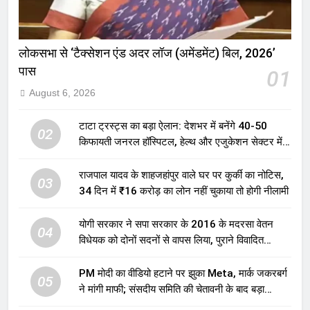
लोकसभा से ‘टैक्सेशन एंड अदर लॉज (अमेंडमेंट) बिल, 2026’
पास
01
August 6, 2026
टाटा ट्रस्ट्स का बड़ा ऐलान: देशभर में बनेंगे 40-50
02
किफायती जनरल हॉस्पिटल, हेल्थ और एजुकेशन सेक्टर में
होगा बड़ा निवेश
राजपाल यादव के शाहजहांपुर वाले घर पर कुर्की का नोटिस,
03
34 दिन में ₹16 करोड़ का लोन नहीं चुकाया तो होगी नीलामी
योगी सरकार ने सपा सरकार के 2016 के मदरसा वेतन
04
विधेयक को दोनों सदनों से वापस लिया, पुराने विवादित
प्रावधान समाप्त; विपक्ष ने फैसले पर उठाए सवाल
PM मोदी का वीडियो हटाने पर झुका Meta, मार्क जकरबर्ग
05
ने मांगी माफी; संसदीय समिति की चेतावनी के बाद बड़ा
घटनाक्रम