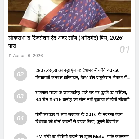
लोकसभा से ‘टैक्सेशन एंड अदर लॉज (अमेंडमेंट) बिल, 2026’
पास
01
August 6, 2026
टाटा ट्रस्ट्स का बड़ा ऐलान: देशभर में बनेंगे 40-50
02
किफायती जनरल हॉस्पिटल, हेल्थ और एजुकेशन सेक्टर में
होगा बड़ा निवेश
राजपाल यादव के शाहजहांपुर वाले घर पर कुर्की का नोटिस,
03
34 दिन में ₹16 करोड़ का लोन नहीं चुकाया तो होगी नीलामी
योगी सरकार ने सपा सरकार के 2016 के मदरसा वेतन
04
विधेयक को दोनों सदनों से वापस लिया, पुराने विवादित
प्रावधान समाप्त; विपक्ष ने फैसले पर उठाए सवाल
PM मोदी का वीडियो हटाने पर झुका Meta, मार्क जकरबर्ग