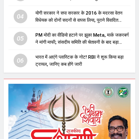
योगी सरकार ने सपा सरकार के 2016 के मदरसा वेतन
04
विधेयक को दोनों सदनों से वापस लिया, पुराने विवादित
प्रावधान समाप्त; विपक्ष ने फैसले पर उठाए सवाल
PM मोदी का वीडियो हटाने पर झुका Meta, मार्क जकरबर्ग
05
ने मांगी माफी; संसदीय समिति की चेतावनी के बाद बड़ा
घटनाक्रम
भारत में आएंगे प्लास्टिक के नोट! RBI ने शुरू किया बड़ा
06
ट्रायल, जानिए कब होंगे जारी