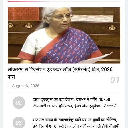
लोकसभा से ‘टैक्सेशन एंड अदर लॉज (अमेंडमेंट) बिल, 2026’
पास
01
August 6, 2026
टाटा ट्रस्ट्स का बड़ा ऐलान: देशभर में बनेंगे 40-50
02
किफायती जनरल हॉस्पिटल, हेल्थ और एजुकेशन सेक्टर में
होगा बड़ा निवेश
राजपाल यादव के शाहजहांपुर वाले घर पर कुर्की का नोटिस,
03
34 दिन में ₹16 करोड़ का लोन नहीं चुकाया तो होगी नीलामी