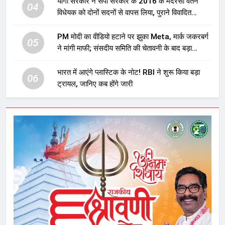
योगी सरकार ने सपा सरकार के 2016 के मदरसा वेतन
04
विधेयक को दोनों सदनों से वापस लिया, पुराने विवादित
प्रावधान समाप्त; विपक्ष ने फैसले पर उठाए सवाल
PM मोदी का वीडियो हटाने पर झुका Meta, मार्क जकरबर्ग
05
ने मांगी माफी; संसदीय समिति की चेतावनी के बाद बड़ा
घटनाक्रम
भारत में आएंगे प्लास्टिक के नोट! RBI ने शुरू किया बड़ा
06
ट्रायल, जानिए कब होंगे जारी