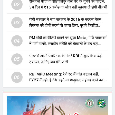
राजपाल यादव के शाहजहांपुर वाले घर पर कुर्की का नोटिस,
02
34 दिन में ₹16 करोड़ का लोन नहीं चुकाया तो होगी नीलामी
योगी सरकार ने सपा सरकार के 2016 के मदरसा वेतन
03
विधेयक को दोनों सदनों से वापस लिया, पुराने विवादित
प्रावधान समाप्त; विपक्ष ने फैसले पर उठाए सवाल
PM मोदी का वीडियो हटाने पर झुका Meta, मार्क जकरबर्ग
04
ने मांगी माफी; संसदीय समिति की चेतावनी के बाद बड़ा
घटनाक्रम
भारत में आएंगे प्लास्टिक के नोट! RBI ने शुरू किया बड़ा
05
ट्रायल, जानिए कब होंगे जारी
RBI MPC Meeting: रेपो रेट में कोई बदलाव नहीं,
06
FY27 में महंगाई 5% रहने का अनुमान; महंगाई बढ़ने का भी
अलर्ट